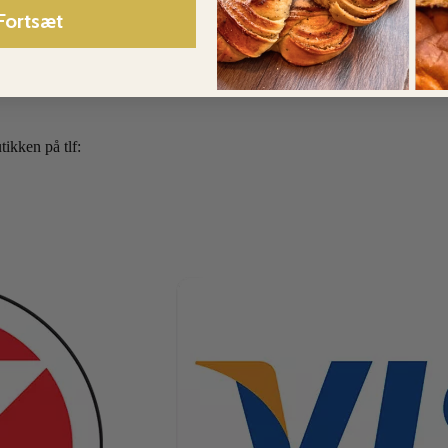
Fortsæt
ikken på tlf: