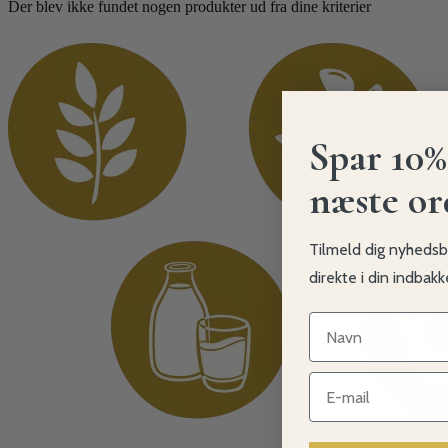
Der blev ikke fundet nogen produkter ud fra dine kriterier
Spar 10%
næste or
Tilmeld dig nyhedsb
direkte i din indbak
Navn
Navn