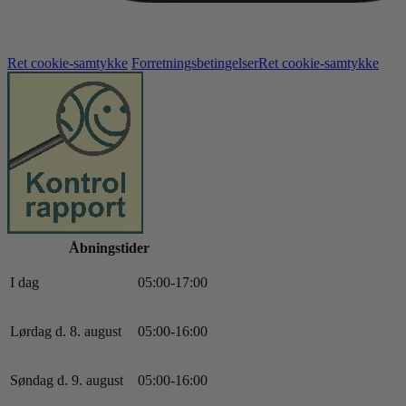
Ret cookie-samtykke
Forretningsbetingelser
Ret cookie-samtykke
Åbningstider
I dag
0
5
:
0
0
-
17
:
0
0
Lørdag d. 8. august
0
5
:
0
0
-
16
:
0
0
Søndag d. 9. august
0
5
:
0
0
-
16
:
0
0