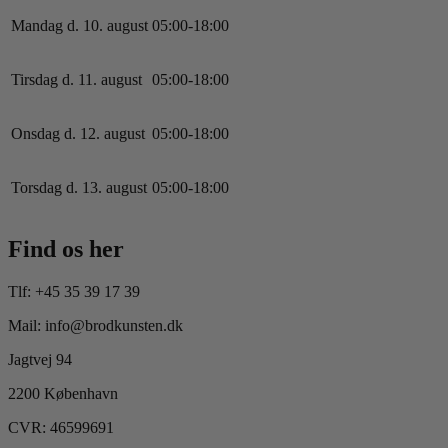
Mandag d. 10. august
0
5
:
0
0
-
18
:
0
0
Tirsdag d. 11. august
0
5
:
0
0
-
18
:
0
0
Onsdag d. 12. august
0
5
:
0
0
-
18
:
0
0
Torsdag d. 13. august
0
5
:
0
0
-
18
:
0
0
Find os her
Tlf: +45 35 39 17 39
Mail: info@brodkunsten.dk
Jagtvej 94
2200 København
CVR: 46599691