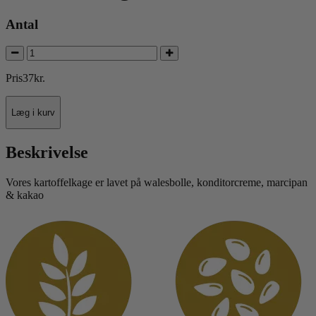
Antal
Pris
37
kr.
Læg i kurv
Beskrivelse
Vores kartoffelkage er lavet på walesbolle, konditorcreme, marcipan
& kakao