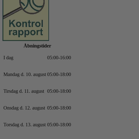
Åbningstider
I dag
0
5
:
0
0
-
16
:
0
0
Mandag d. 10. august
0
5
:
0
0
-
18
:
0
0
Tirsdag d. 11. august
0
5
:
0
0
-
18
:
0
0
Onsdag d. 12. august
0
5
:
0
0
-
18
:
0
0
Torsdag d. 13. august
0
5
:
0
0
-
18
:
0
0