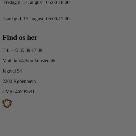
Fredag d. 14. august
0
5
:
0
0
-
18
:
0
0
Lørdag d. 15. august
0
5
:
0
0
-
17
:
0
0
Find os her
Tlf: +45 35 39 17 39
Mail: info@brodkunsten.dk
Jagtvej 94
2200 København
CVR: 46599691