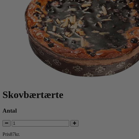
Skovbærtærte
Antal
Pris
87
kr.