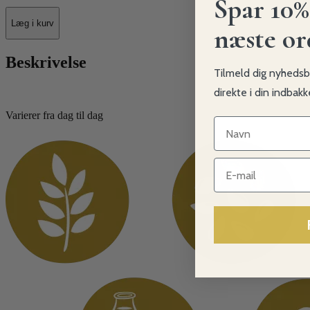
Spar 10%
Læg i kurv
næste or
Beskrivelse
Tilmeld dig nyhedsb
direkte i din indbak
Varierer fra dag til dag
Navn
Navn