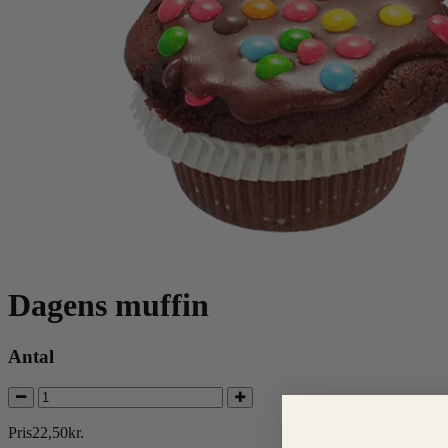
Dagens muffin
Antal
Pris
22
,
50
kr.