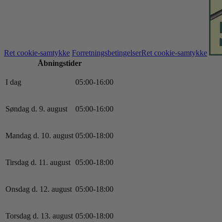
Ret cookie-samtykke
Forretningsbetingelser
Ret cookie-samtykke
Åbningstider
I dag
0
5
:
0
0
-
16
:
0
0
Søndag d. 9. august
0
5
:
0
0
-
16
:
0
0
Mandag d. 10. august
0
5
:
0
0
-
18
:
0
0
Tirsdag d. 11. august
0
5
:
0
0
-
18
:
0
0
Onsdag d. 12. august
0
5
:
0
0
-
18
:
0
0
Torsdag d. 13. august
0
5
:
0
0
-
18
:
0
0