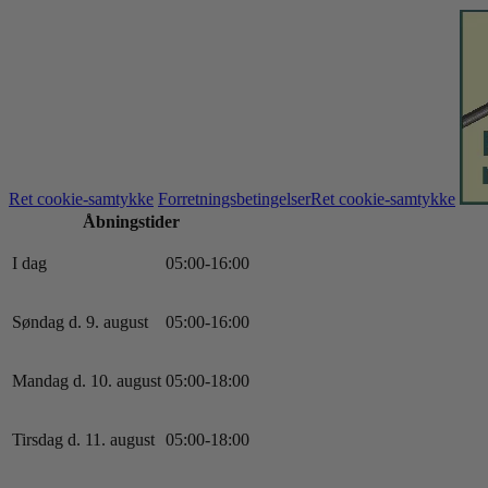
Ret cookie-samtykke
Forretningsbetingelser
Ret cookie-samtykke
Åbningstider
I dag
0
5
:
0
0
-
16
:
0
0
Søndag d. 9. august
0
5
:
0
0
-
16
:
0
0
Mandag d. 10. august
0
5
:
0
0
-
18
:
0
0
Tirsdag d. 11. august
0
5
:
0
0
-
18
:
0
0