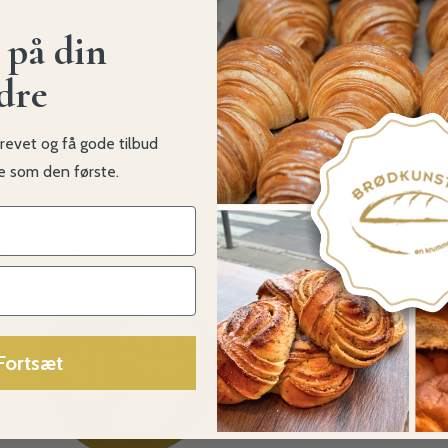
 på din
dre
revet og få gode tilbud
ke som den første.
i har mange varianter ring for mere info)
Fortsæt