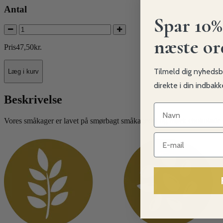
Antal
Spar 10%
næste or
Pris
47
,
50
kr.
Tilmeld dig nyhedsb
Læg i kurv
direkte i din indbak
Beskrivelse
Navn
Vores småkager er lavet på smørbagt småkagedej og mørk chokolade (v
Navn