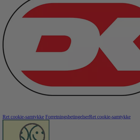
Ret cookie-samtykke
Forretningsbetingelser
Ret cookie-samtykke