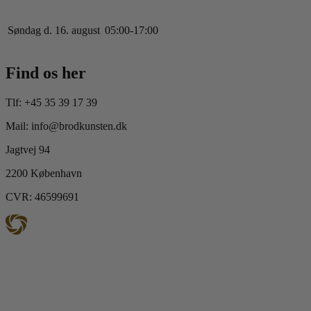
Søndag d. 16. august
0
5
:
0
0
-
17
:
0
0
Find os her
Tlf: +45 35 39 17 39
Mail: info@brodkunsten.dk
Jagtvej 94
2200 København
CVR: 46599691