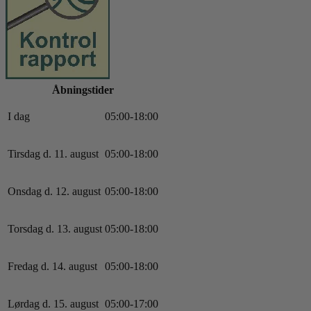
Åbningstider
I dag
0
5
:
0
0
-
18
:
0
0
Tirsdag d. 11. august
0
5
:
0
0
-
18
:
0
0
Onsdag d. 12. august
0
5
:
0
0
-
18
:
0
0
Torsdag d. 13. august
0
5
:
0
0
-
18
:
0
0
Fredag d. 14. august
0
5
:
0
0
-
18
:
0
0
Lørdag d. 15. august
0
5
:
0
0
-
17
:
0
0