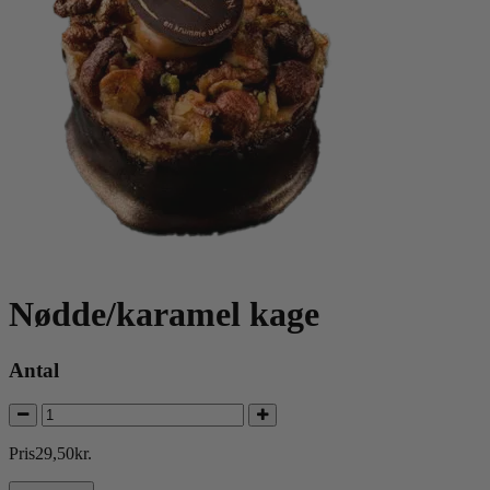
Nødde/karamel kage
Antal
Pris
29
,
50
kr.