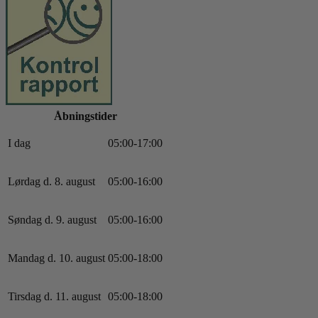
Åbningstider
I dag
0
5
:
0
0
-
17
:
0
0
Lørdag d. 8. august
0
5
:
0
0
-
16
:
0
0
Søndag d. 9. august
0
5
:
0
0
-
16
:
0
0
Mandag d. 10. august
0
5
:
0
0
-
18
:
0
0
Tirsdag d. 11. august
0
5
:
0
0
-
18
:
0
0