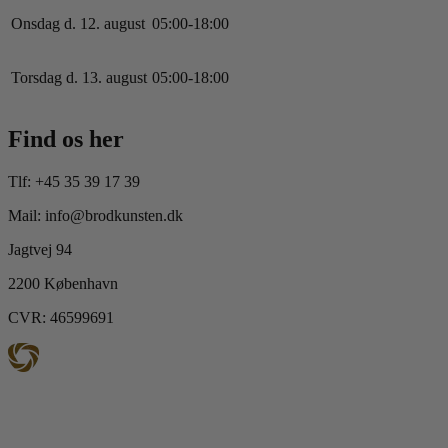
Onsdag d. 12. august
0
5
:
0
0
-
18
:
0
0
Torsdag d. 13. august
0
5
:
0
0
-
18
:
0
0
Find os her
Tlf: +45 35 39 17 39
Mail: info@brodkunsten.dk
Jagtvej 94
2200 København
CVR: 46599691