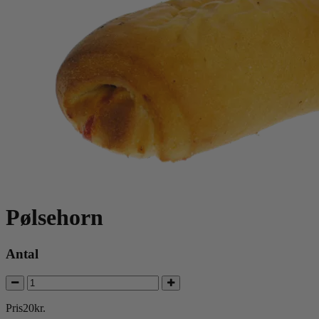
Pølsehorn
Antal
Pris
20
kr.