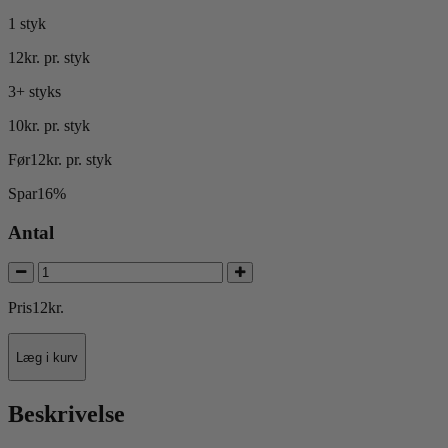
1 styk
12
kr.
pr. styk
3+ styks
10
kr.
pr. styk
Før
12
kr.
pr. styk
Spar
16%
Antal
Pris
12
kr.
Læg i kurv
Beskrivelse