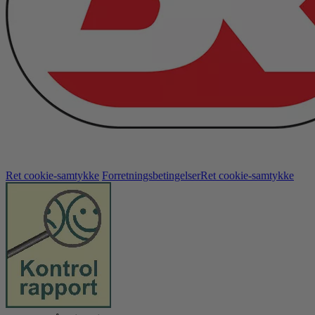
Ret cookie-samtykke
Forretningsbetingelser
Ret cookie-samtykke