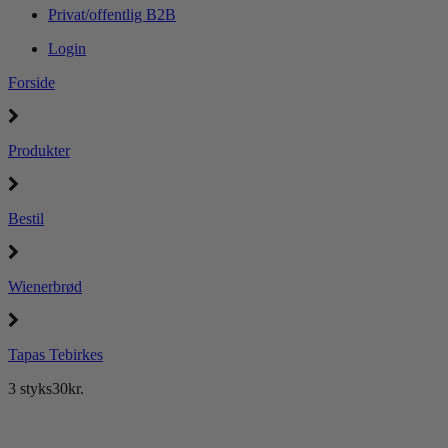
Privat/offentlig B2B
Login
Forside
Produkter
Bestil
Wienerbrød
Tapas Tebirkes
3 styks
30
kr.