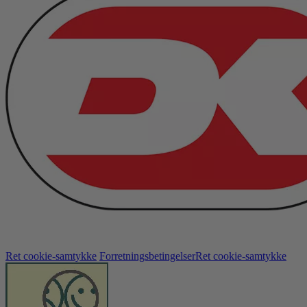
Ret cookie-samtykke
Forretningsbetingelser
Ret cookie-samtykke