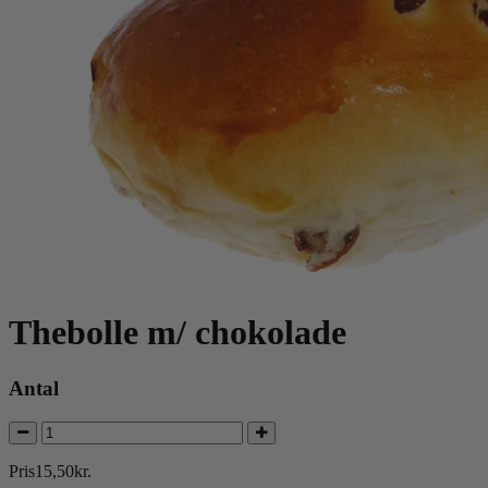
Thebolle m/ chokolade
Antal
Pris
15
,
50
kr.