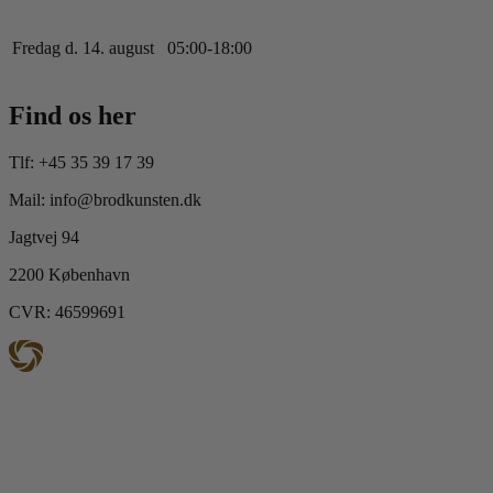
Fredag d. 14. august
0
5
:
0
0
-
18
:
0
0
Find os her
Tlf: +45 35 39 17 39
Mail: info@brodkunsten.dk
Jagtvej 94
2200 København
CVR: 46599691